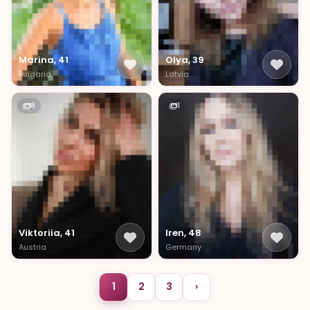
Marina, 41
Olya, 39
Bulgaria
Latvia
8
1
Viktoriia, 41
Iren, 48
Austria
Germany
1
2
3
›