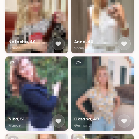
Natacha, 49
Anna, 40
France
Spain
7
7
Nika, 51
Oksana, 40
France
Germany