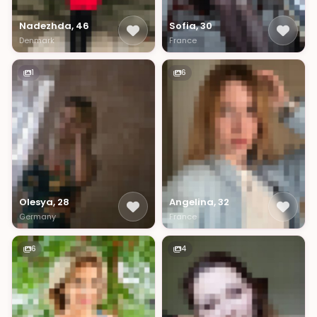
Nadezhda, 46
Sofia, 30
Denmark
France
1
6
Olesya, 28
Angelina, 32
Germany
France
6
4