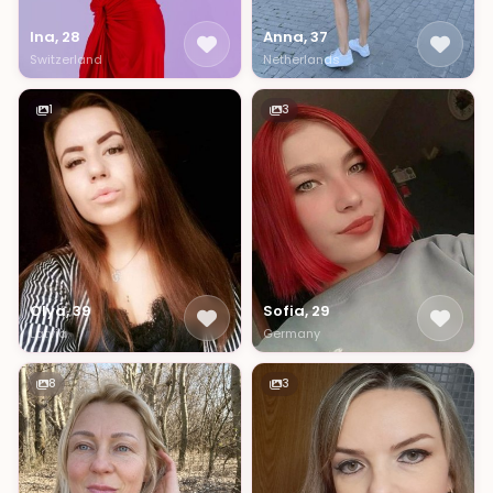
Ina, 28
Anna, 37
Switzerland
Netherlands
1
3
Olya, 39
Sofia, 29
Latvia
Germany
8
3