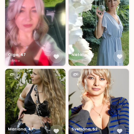
Olga, 47
Natalie, 42
France
France
5
6
Mariana, 47
Svetlana, 52