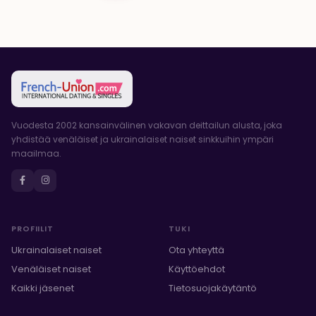
Vuodesta 2002 kansainvälinen vakavan deittailun alusta, joka
yhdistää venäläiset ja ukrainalaiset naiset sinkkuihin ympäri
maailmaa.
PROFIILIT
TUKI
Ukrainalaiset naiset
Ota yhteyttä
Venäläiset naiset
Käyttöehdot
Kaikki jäsenet
Tietosuojakäytäntö