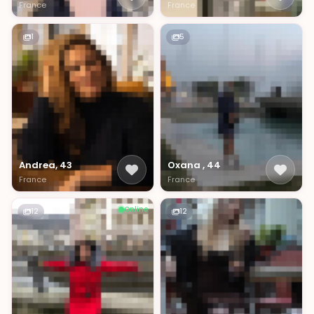
France
France
1
5
Andrea, 43
Oxana , 44
France
France
Online
12
12