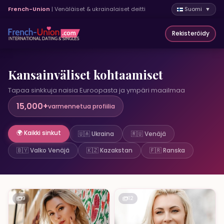
French-Union
| Venäläiset & ukrainalaiset deitti
Suomi ▼
Rekisteröidy
Kansainväliset kohtaamiset
Tapaa sinkkuja naisia Euroopasta ja ympäri maailmaa
15,000+
varmennetua profiilia
🌍 Kaikki sinkut
🇺🇦 Ukraina
🇷🇺 Venäjä
🇧🇾 Valko Venäjä
🇰🇿 Kazakstan
🇫🇷 Ranska
9
12