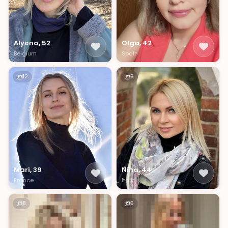
Alyona, 52
Olga, 42
Belgium
Spain
12
6
Mari, 39
Nina, 44
France
Italy
8
5