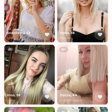
Anastasia, 32
Yana, 38
Spain
Germany
2
4
Inna, 38
Darya, 44
Latvia
United Kingdom
2
3