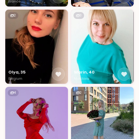
France
Bulgaria
2
3
Olya, 35
Marin, 40
Belgium
Moldova
4
2