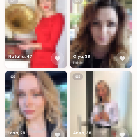
4
5
Natalia, 47
Olya, 38
France
Latvia
6
2
Lena, 29
Anna, 36