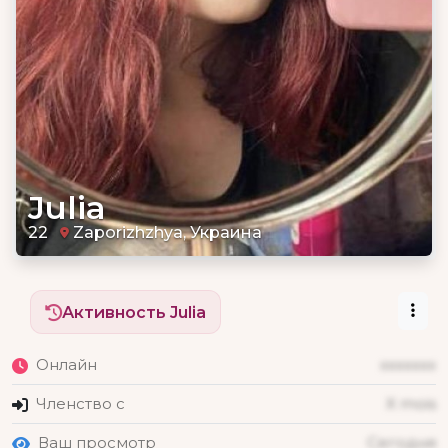
Julia
22
Zaporizhzhya, Украина
Активность Julia
Онлайн
xxxxxxx
Членство с
X mois
Ваш просмотр
Сегодня