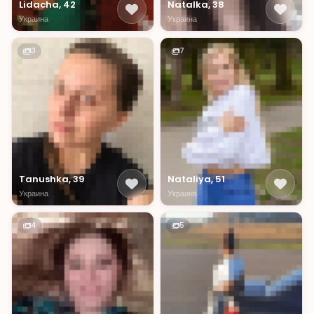
Lidacha, 42
Natalka, 38
Украина
Украина
3
7
Tanushka, 39
Nataliya, 51
Украина
Украина
4
5