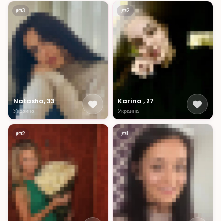
3
2
Natasha, 33
Karina , 27
Украина
Украина
2
1