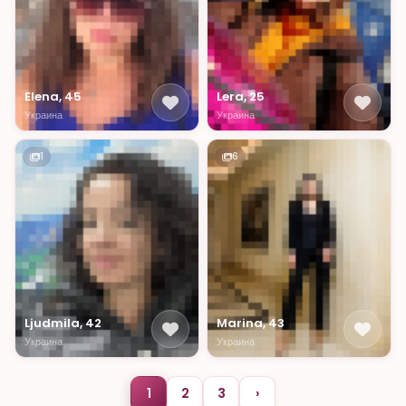
Elena, 45
Lera, 25
Украина
Украина
1
6
Ljudmila, 42
Marina, 43
Украина
Украина
1
2
3
›