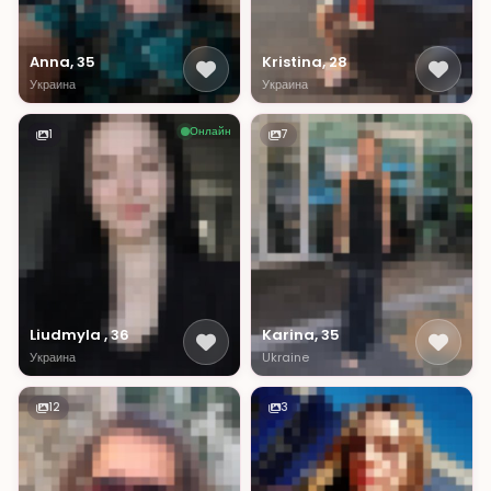
Anna, 35
Kristina, 28
Украина
Украина
Онлайн
1
7
Liudmyla , 36
Karina, 35
Украина
Ukraine
12
3