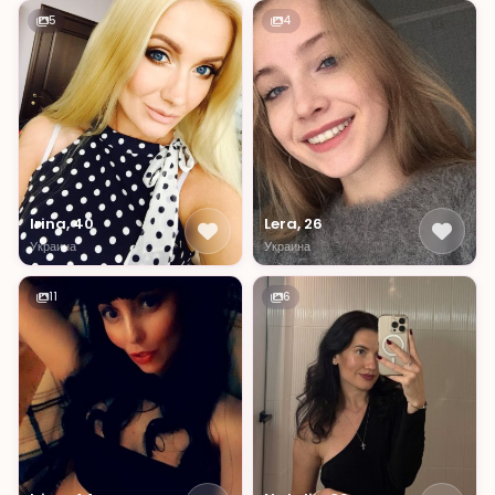
5
4
Irina, 40
Lera, 26
Украина
Украина
11
6