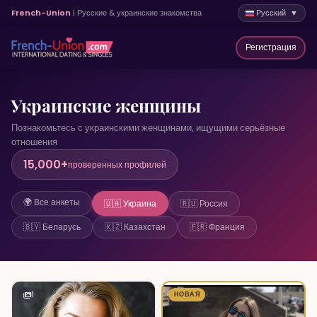
French-Union
| Русские & украинские знакомства
Русский ▼
Регистрация
Украинские женщины
Познакомьтесь с украинскими женщинами, ищущими серьёзные
отношения
15,000+
проверенных профилей
🌍 Все анкеты
🇺🇦 Украина
🇷🇺 Россия
🇧🇾 Беларусь
🇰🇿 Казахстан
🇫🇷 Франция
1
НОВАЯ
1