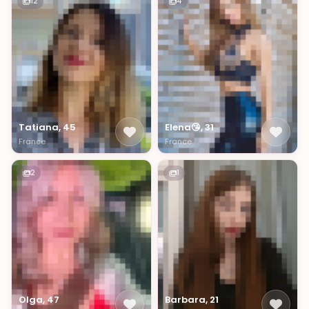
12
4
Tatiana, 45
Elena😘, 31
France
France
2
1
Olga, 47
Barbara, 21