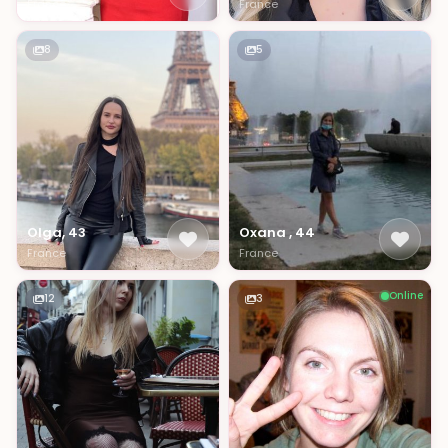
France
France
8
5
Olga, 43
Oxana , 44
France
France
Online
12
3