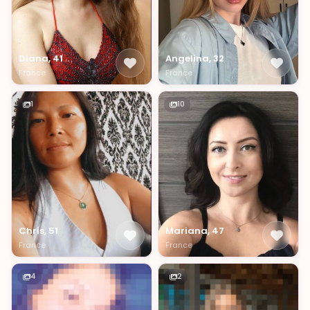
Diana, 41
Angelina, 32
France
France
1
10
Chris, 51
Mariana, 47
France
France
4
2