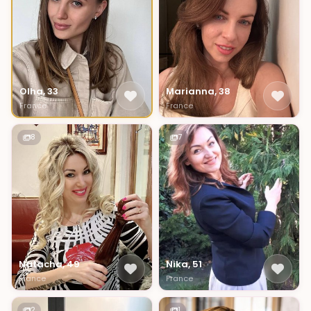
Olha, 33
Marianna, 38
France
France
8
7
Natacha, 49
Nika, 51
France
France
2
1