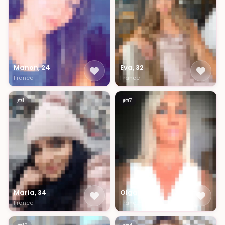
Manon, 24
Eva, 32
France
France
1
7
Maria, 34
Olga, 50
France
France