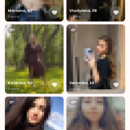
Mariana, 47
Vladylena, 38
France
France
4
1
Katerina, 50
Veronika, 30
France
France
7
4