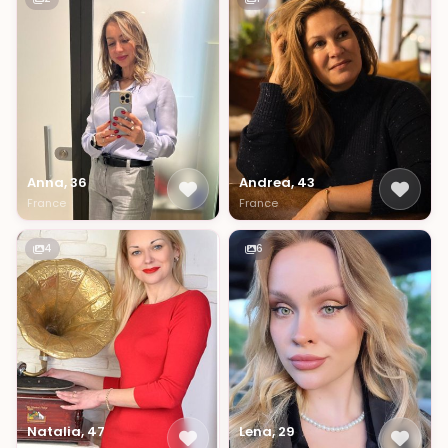
Anna, 36
Andrea, 43
France
France
4
6
Natalia, 47
Lena, 29