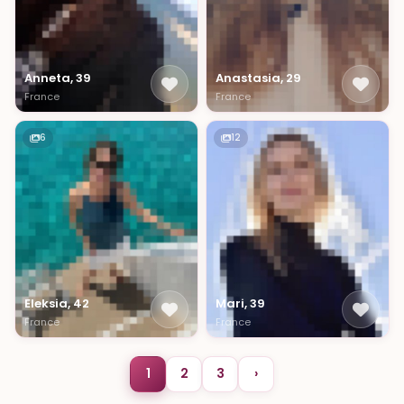
Anneta, 39
Anastasia, 29
France
France
6
12
Eleksia, 42
Mari, 39
France
France
1
2
3
›