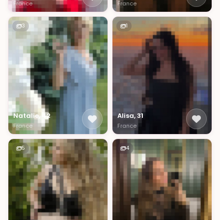
France
France
3
1
Natalie, 42
Alisa, 31
France
France
5
4