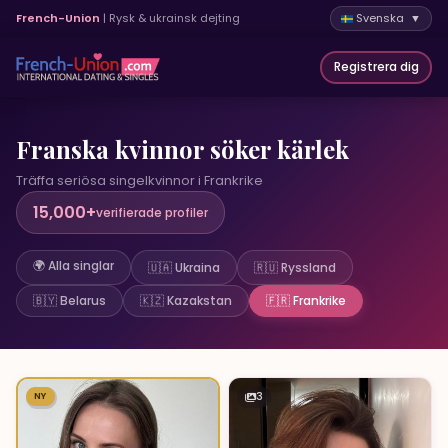
French-Union
| Rysk & ukrainsk dejting
Svenska ▼
Registrera dig
Franska kvinnor söker kärlek
Träffa seriösa singelkvinnor i Frankrike
15,000+
verifierade profiler
🌍 Alla singlar
🇺🇦 Ukraina
🇷🇺 Ryssland
🇧🇾 Belarus
🇰🇿 Kazakstan
🇫🇷 Frankrike
3
NY
1