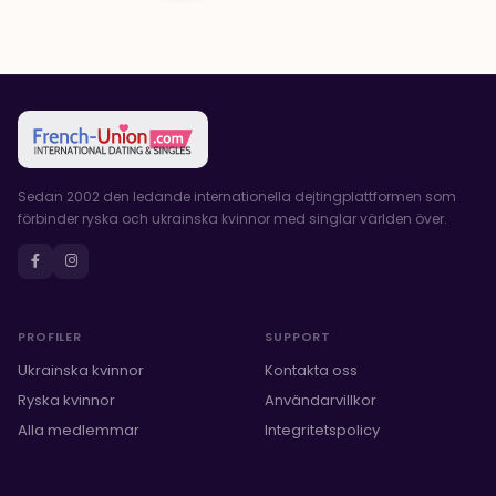
Sedan 2002 den ledande internationella dejtingplattformen som
förbinder ryska och ukrainska kvinnor med singlar världen över.
PROFILER
SUPPORT
Ukrainska kvinnor
Kontakta oss
Ryska kvinnor
Användarvillkor
Alla medlemmar
Integritetspolicy