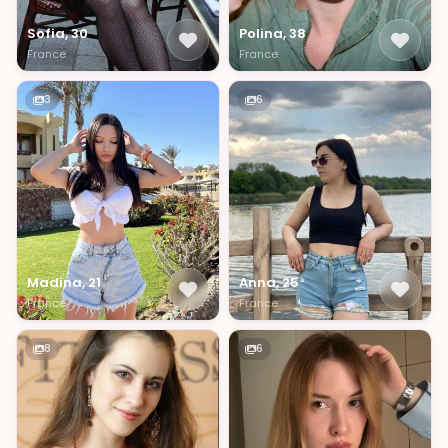
Sofia, 30
Polina, 38
France
France
3
6
Madina, 21
Anna, 25
France
France
8
6