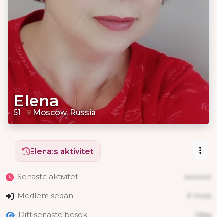
Elena
51
Moscow, Russia
Elena:s aktivitet
Senaste aktivitet
xxxxxxx
Medlem sedan
X mois
Ditt senaste besök
Idag