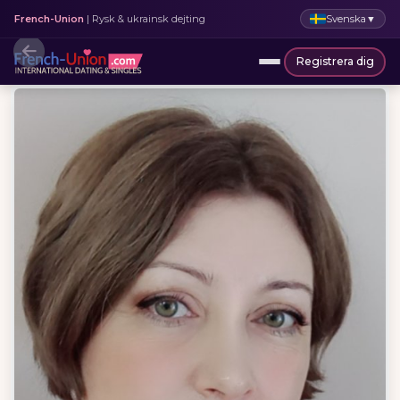
Svenska
▼
French-Union
| Rysk & ukrainsk dejting
Registrera dig