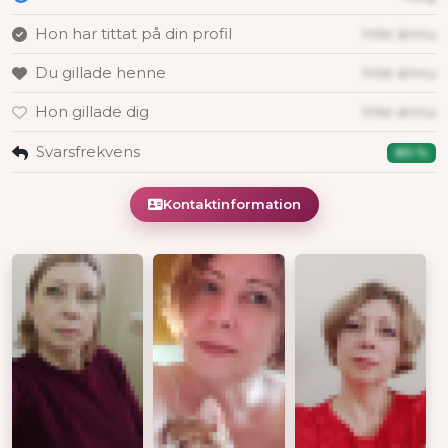
Hon har tittat på din profil
Inte ännu
Du gillade henne
Inte ännu
Hon gillade dig
Inte ännu
Svarsfrekvens
80 %
Kontaktinformation