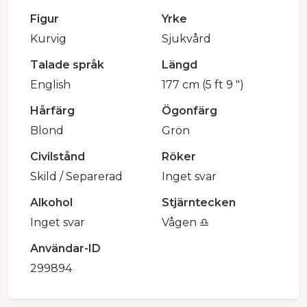
Figur
Yrke
Kurvig
Sjukvård
Talade språk
Längd
English
177 cm (5 ft 9 ")
Hårfärg
Ögonfärg
Blond
Grön
Civilstånd
Röker
Skild / Separerad
Inget svar
Alkohol
Stjärntecken
Inget svar
Vågen ♎️
Användar-ID
299894