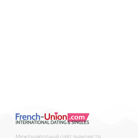
Онлайн-знакомства с
иностранцами
Non classé
,
Онлайн-знакомства с иностранцами
Онлайн-знакомства с иностранцами— то есть
встречи с людьми через веб-сайты могут
показаться хаотичным процесом. Могут вас
разочаровывать первое время, если вы не
сразу получете ответы…
Lire la suite
Mеждународный сайт знакомств