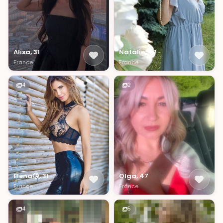
Alisa, 31
Natalie, 42
France
France
4
2
Elena😘, 31
Olga, 47
France
France
4
5