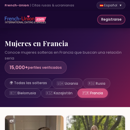
French-Union
| Citas rusas & ucranianas
Español ▼
Registrarse
Mujeres en Francia
Conoce mujeres solteras en Francia que buscan una relación
seria
15,000+
perfiles verificados
🌍 Todas las solteras
🇺🇦 Ucrania
🇷🇺 Rusia
🇧🇾 Bielorrusia
🇰🇿 Kazajistán
🇫🇷 Francia
1
4