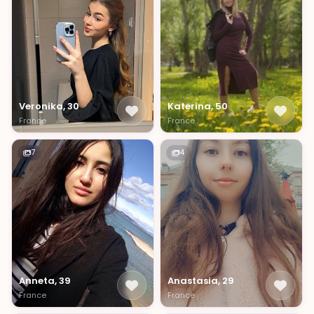
Veronika, 30
Katerina, 50
France
France
7
4
Anneta, 39
Anastasia, 29
France
France