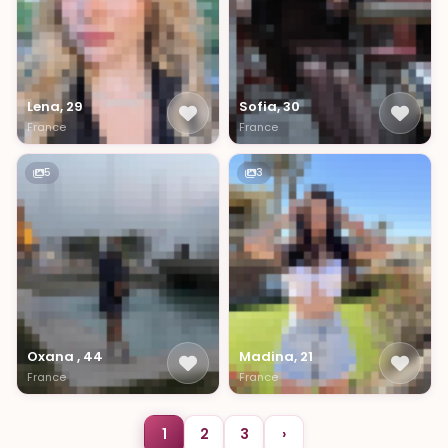
Lena, 29
Sofia, 30
France
France
5
3
Oxana , 44
Madina, 21
France
France
1
2
3
›