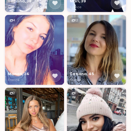
Tatiana, 38
Mari, 39
France
France
4
12
Manon, 24
Tatiana, 45
France
France
2
1