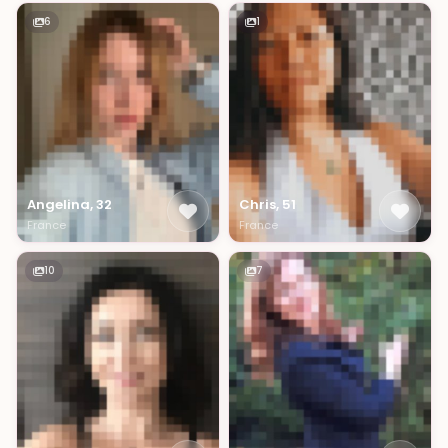
6
1
Angelina, 32
Chris, 51
France
France
10
7