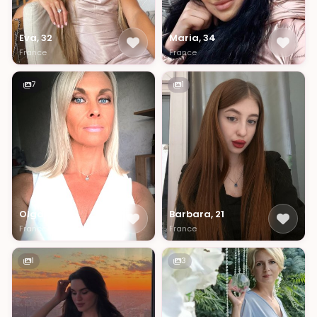
Eva, 32
Maria, 34
France
France
7
1
Olga, 50
Barbara, 21
France
France
1
3