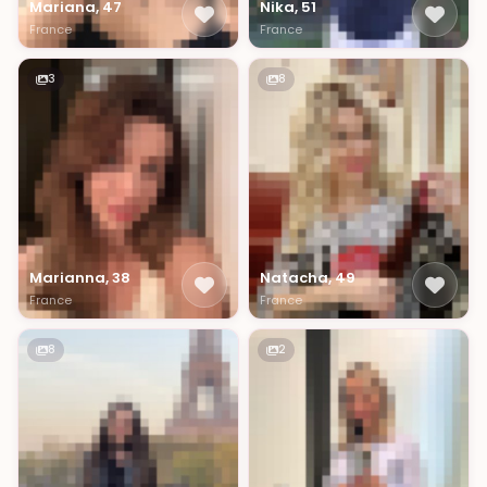
Mariana, 47
Nika, 51
France
France
3
8
Marianna, 38
Natacha, 49
France
France
8
2