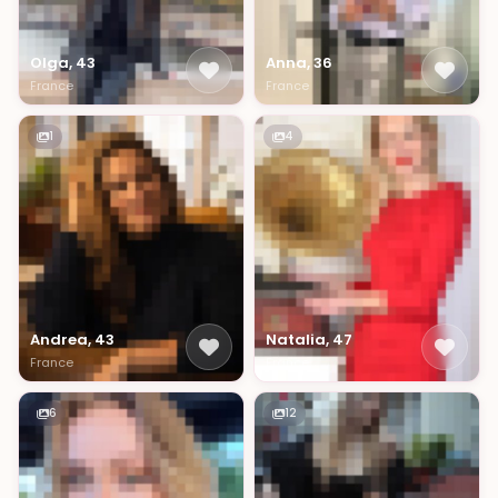
Olga, 43
Anna, 36
France
France
1
4
Andrea, 43
Natalia, 47
France
France
6
12