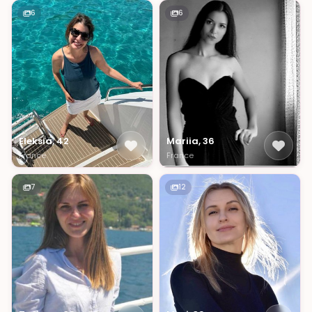
6
6
Eleksia, 42
Mariia, 36
France
France
7
12