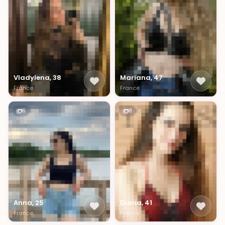
Vladylena, 38
Mariana, 47
France
France
6
8
Anna, 25
Diana, 41
France
France