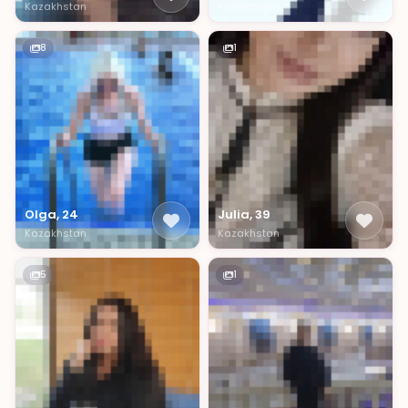
Kazakhstan
Kazakhstan
8
1
Olga, 24
Julia, 39
Kazakhstan
Kazakhstan
5
1