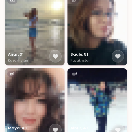
2
1
Anar, 31
Saule, 51
Kazakhstan
Kazakhstan
1
3
Maya, 43
Ainur, 47