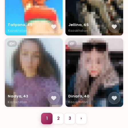
Tatyana, 45
Jellina, 45
Kazakhstan
Kazakhstan
4
1
Nadya, 43
Dinara, 40
Kazakhstan
Kazakhstan
1
2
3
›