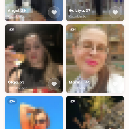
Angel, 29
Gulziya, 37
Kazakhstan
Kazakhstan
1
4
Olga, 53
Marina, 45
Kazakhstan
Kazakhstan
4
1