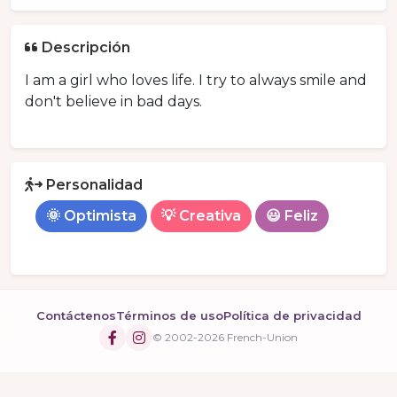
Descripción
I am a girl who loves life. I try to always smile and
don't believe in bad days.
Personalidad
🌞 Optimista
💡 Creativa
😃 Feliz
Contáctenos
Términos de uso
Política de privacidad
© 2002-2026 French-Union