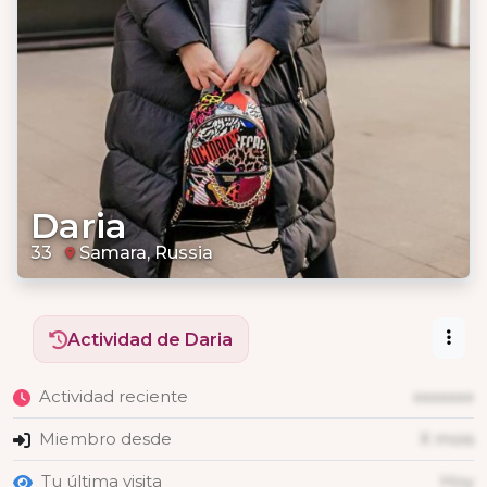
Daria
33
Samara, Russia
Actividad de Daria
Actividad reciente
xxxxxxx
Miembro desde
X mois
Tu última visita
Hoy