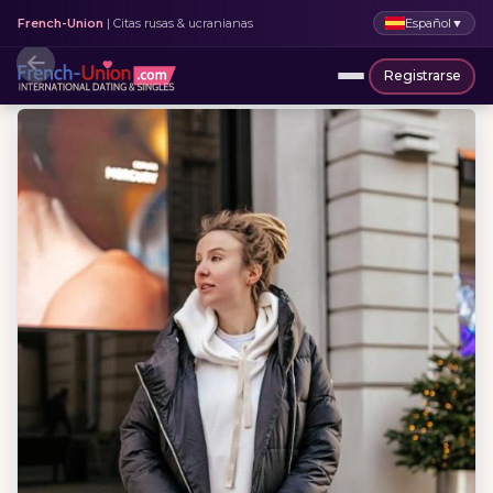
Español
▼
French-Union
| Citas rusas & ucranianas
Registrarse