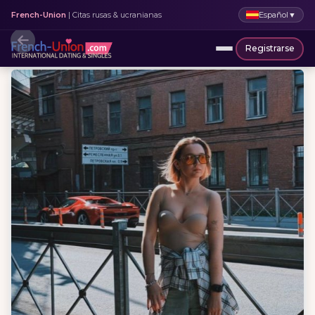
Español
▼
French-Union
| Citas rusas & ucranianas
Registrarse