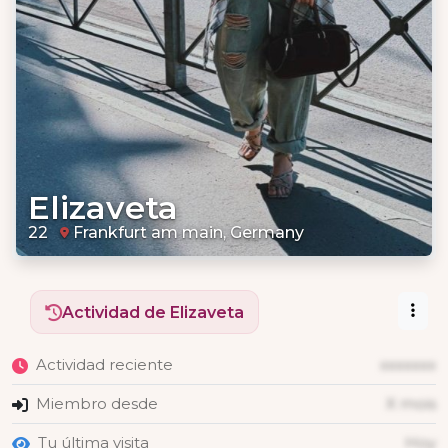
Elizaveta
22
Frankfurt am main, Germany
Actividad de Elizaveta
Actividad reciente
xxxxxxx
Miembro desde
X mois
Tu última visita
Hoy