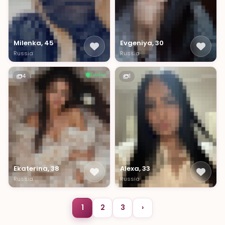
Milenka, 45
Evgeniya, 30
Russia
Russia
Συνδεσ
4
1
Ekaterina, 38
Alexa, 33
Russia
Russia
1
2
3
›