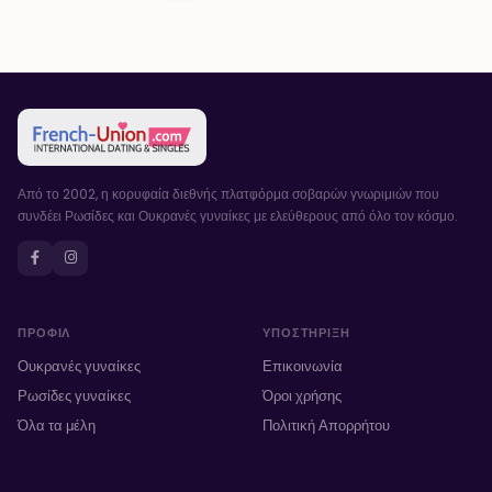
Από το 2002, η κορυφαία διεθνής πλατφόρμα σοβαρών γνωριμιών που
συνδέει Ρωσίδες και Ουκρανές γυναίκες με ελεύθερους από όλο τον κόσμο.
ΠΡΟΦΊΛ
ΥΠΟΣΤΉΡΙΞΗ
Ουκρανές γυναίκες
Επικοινωνία
Ρωσίδες γυναίκες
Όροι χρήσης
Όλα τα μέλη
Πολιτική Απορρήτου