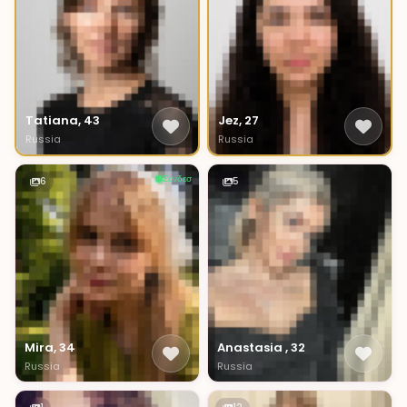
Tatiana, 43
Jez, 27
Russia
Russia
Συνδεσ
6
5
Mira, 34
Anastasia , 32
Russia
Russia