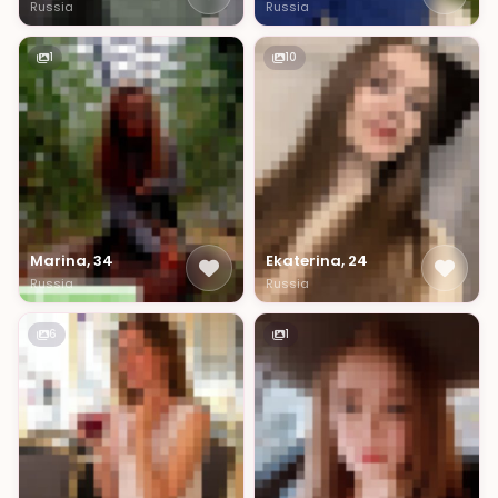
Russia
Russia
1
10
Marina, 34
Ekaterina, 24
Russia
Russia
6
1