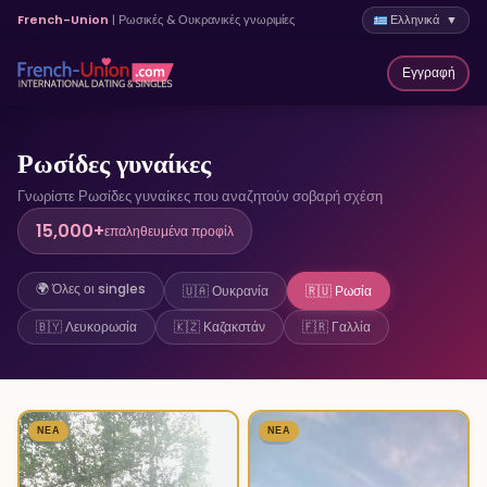
French-Union
| Ρωσικές & Ουκρανικές γνωριμίες
Ελληνικά ▼
Εγγραφή
Ρωσίδες γυναίκες
Γνωρίστε Ρωσίδες γυναίκες που αναζητούν σοβαρή σχέση
15,000+
επαληθευμένα προφίλ
🌍 Όλες οι singles
🇺🇦 Ουκρανία
🇷🇺 Ρωσία
🇧🇾 Λευκορωσία
🇰🇿 Καζακστάν
🇫🇷 Γαλλία
ΝΈΑ
3
ΝΈΑ
6