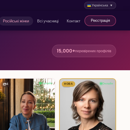
Українська ▼
Реєстрація
Російські жінки
Всі учасниці
Контакт
15,000+
перевірених профілів
Онлайн
Онлайн
4
НОВА
7