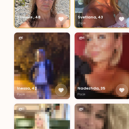
Евгения , 48
Svetlana, 43
Росія
Росія
1
4
Inessa, 42
Nadezhda, 35
Росія
Росія
11
1