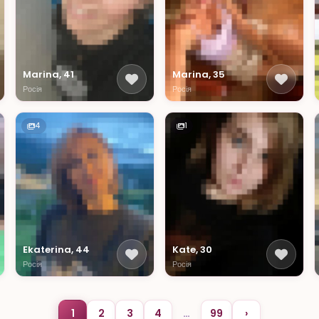
Marina, 41
Marina, 35
Росія
Росія
4
1
Ekaterina, 44
Kate, 30
Росія
Росія
1
2
3
4
…
99
›