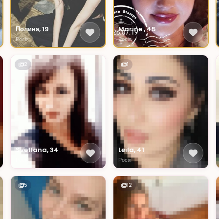
Полина, 19
Marine , 45
Росія
Росія
2
1
Svetlana, 34
Leila, 41
Росія
Росія
5
12