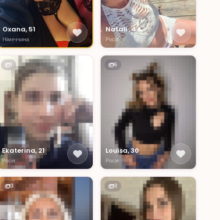
Oxana, 51
Natali , 44
Німеччина
Росія
1
6
Ekaterina, 21
Louisa, 30
Росія
Росія
3
3