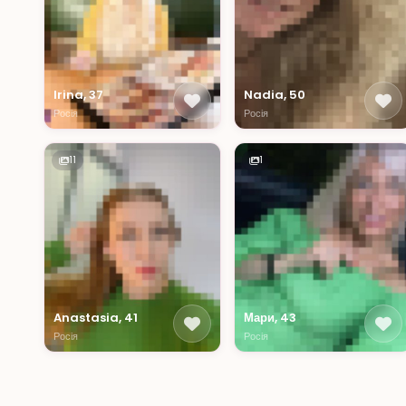
Irina, 37
Nadia, 50
Росія
Росія
11
1
Anastasia, 41
Мари, 43
Росія
Росія