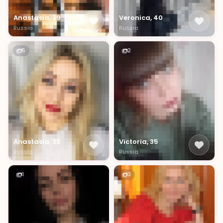
Anastasia, 39
Veronica, 40
Russia
Russia
5
2
Anastasia, 35
Victoria, 35
Russia
Russia
1
3