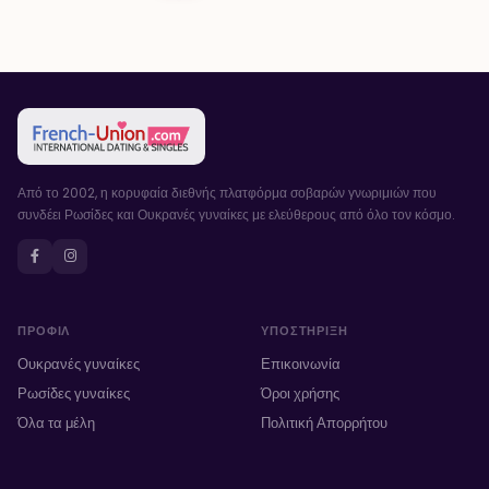
Από το 2002, η κορυφαία διεθνής πλατφόρμα σοβαρών γνωριμιών που
συνδέει Ρωσίδες και Ουκρανές γυναίκες με ελεύθερους από όλο τον κόσμο.
ΠΡΟΦΊΛ
ΥΠΟΣΤΉΡΙΞΗ
Ουκρανές γυναίκες
Επικοινωνία
Ρωσίδες γυναίκες
Όροι χρήσης
Όλα τα μέλη
Πολιτική Απορρήτου