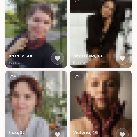
8
3
Natalia, 40
Anastasia, 38
Russia
Russia
4
8
Eliza, 37
Victoria, 46