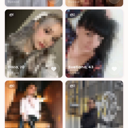
Russia
Russia
1
2
Dara, 20
Svetlana, 43
Russia
Russia
3
3