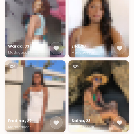
Warda, 33
Ella, 28
Madagascar
Madagascar
3
4
Fredina , 22
Saina, 23
Madagascar
Madagascar