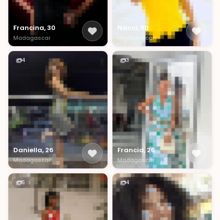
Francina, 30
Nanci, 30
Madagascar
Madagascar
4
3
Daniella, 26
Francia, 26
Madagascar
Madagascar
5
4