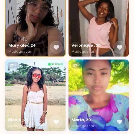
Mary alex, 24
Véronique , 30
Madagascar
Madagascar
En línea
12
12
Nicole , 22
Maria, 29
Madagascar
Madagascar