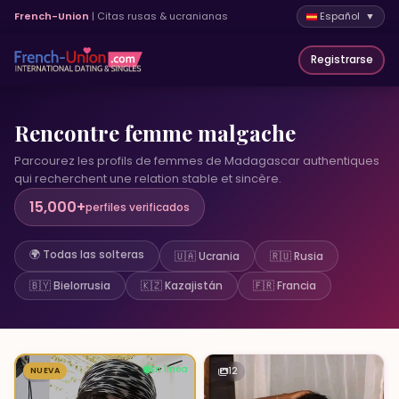
French-Union
| Citas rusas & ucranianas
Español ▼
Registrarse
Rencontre femme malgache
Parcourez les profils de femmes de Madagascar authentiques
qui recherchent une relation stable et sincère.
15,000+
perfiles verificados
🌍 Todas las solteras
🇺🇦 Ucrania
🇷🇺 Rusia
🇧🇾 Bielorrusia
🇰🇿 Kazajistán
🇫🇷 Francia
En línea
12
NUEVA
3