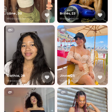
Liline , 30
Brillès, 23
Madagascar
Madagascar
2
1
Cathia, 26
Jinne, 25
Madagascar
Madagascar
1
5