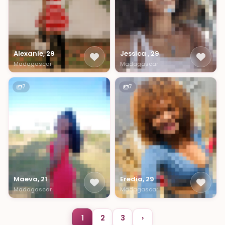
Alexanie, 29
Jessica , 29
Madagascar
Madagascar
7
7
Maeva, 21
Eredia, 29
Madagascar
Madagascar
1
2
3
›