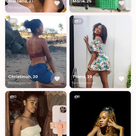
Marcella, 31
Marie, 25
Madagascar
Madagascar
2
12
Christinah, 20
Tiana, 29
Madagascar
Madagascar
10
8