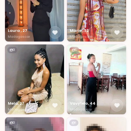
Laura , 27
Marie , 32
Madagascar
Madagascar
3
5
Mela, 27
Vavytelo, 44
Madagascar
Madagascar
3
1