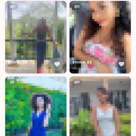
7
3
Marie, 38
Emilie, 23
Madagascar
Madagascar
1
9