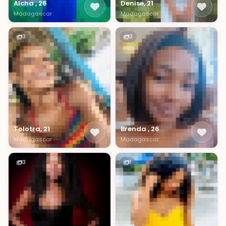
Aïcha , 26
Denise, 21
Madagascar
Madagascar
3
3
Tolotra, 21
Brenda , 26
Madagascar
Madagascar
3
1