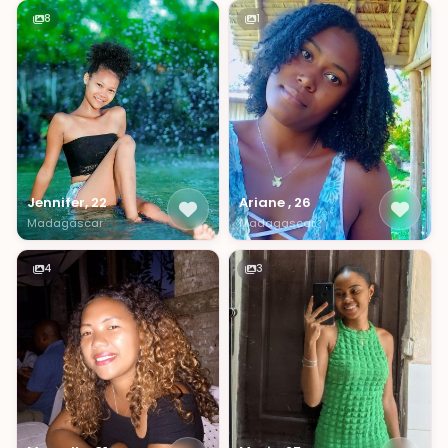
8
1
Jennifer, 22
Ariane , 26
Madagascar
Madagascar
4
3