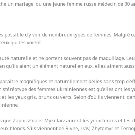
che un mariage, ou une jeune femme russe médecin de 30 an
rès possible d’y voir de nombreux types de femmes. Malgré c
eux qui les voient.
auté naturelle et ne portent souvent pas de maquillage. Leu
ien qu’ils aient un élément naturel en eux, elles aiment aus
paraître magnifiques et naturellement belles sans trop d’e
Un stéréotype des femmes ukrainiennes est qu’elles ont les y
t les yeux gris, bruns ou verts. Selon d’où ils viennent, da
ainienne.
s que Zaporizhia et Mykolaiv auront les yeux foncés et les c
veux blonds. S’ils viennent de Rivne, Lviv, Zhytomyr et Tern