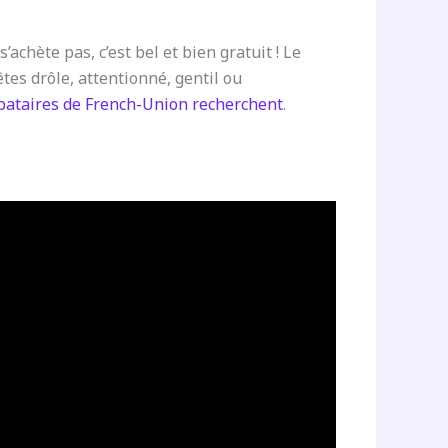
’achète pas, c’est bel et bien gratuit ! Le
êtes drôle, attentionné, gentil ou
bataires de French-Union recherchent
.