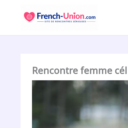
Aller
au
contenu
Rencontre femme célib