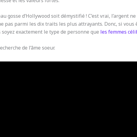
lesse et les valeurs fortes.
 gosse d’Hollywood soit démystifié ! C’est vrai, l’argent ne s
e pas parmi les dix traits les plus attrayants. Donc, si vous 
us soyez exactement le type de personne que
les femmes céli
echerche de l’âme soeur.