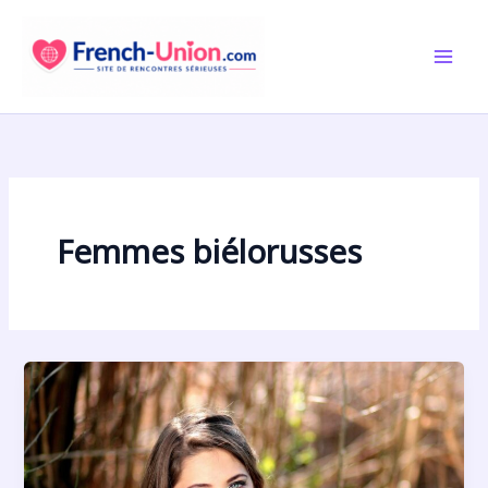
Aller
au
contenu
Femmes biélorusses