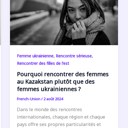
,
,
Femme ukrainienne
Rencontre sérieuse
Rencontrer des filles de l'est
Pourquoi rencontrer des femmes
au Kazakstan plutôt que des
femmes ukrainiennes ?
French-Union
/
2 août 2024
Dans le monde des rencontres
internationales, chaque région et chaque
pays offre ses propres particularités et