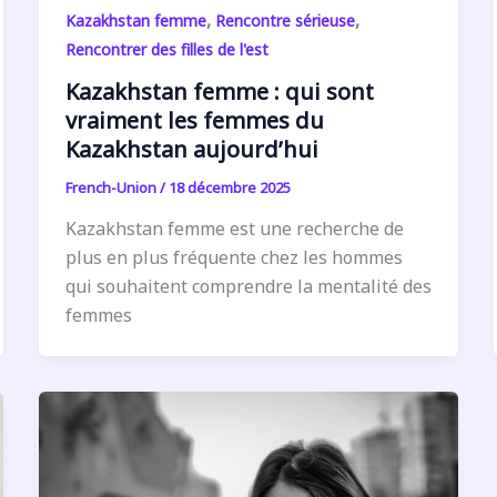
,
,
Kazakhstan femme
Rencontre sérieuse
Rencontrer des filles de l'est
Kazakhstan femme : qui sont
vraiment les femmes du
Kazakhstan aujourd’hui
French-Union
/
18 décembre 2025
Kazakhstan femme est une recherche de
plus en plus fréquente chez les hommes
qui souhaitent comprendre la mentalité des
femmes